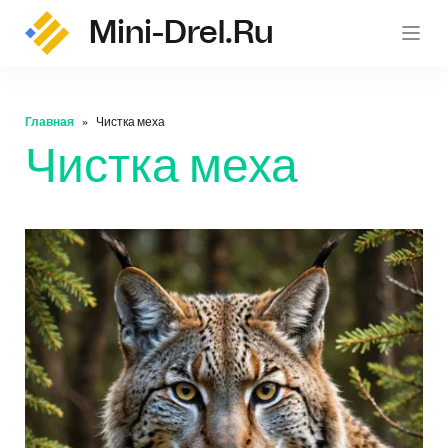
Mini-Drel.ru
mini-
Главная
Чистка меха
Чистка меха