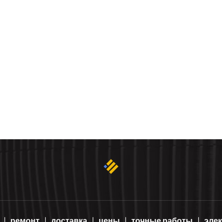
ремонт
доставка
цены
точные работы
эле