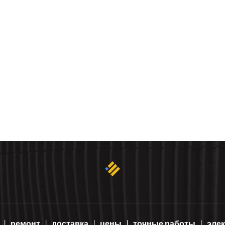
ремонт
доставка
цены
точные работы
эле