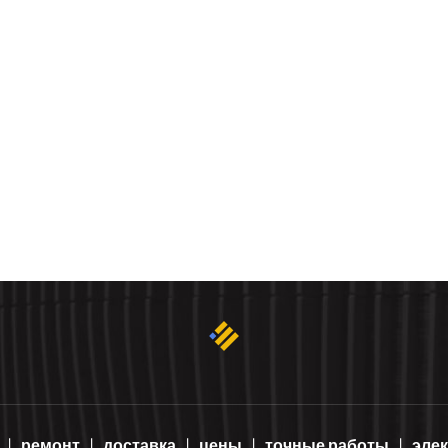
ремонт
доставка
цены
точные работы
эле