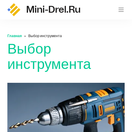
Mini-Drel.ru
mini-
Главная
Выбор инструмента
Выбор
инструмента