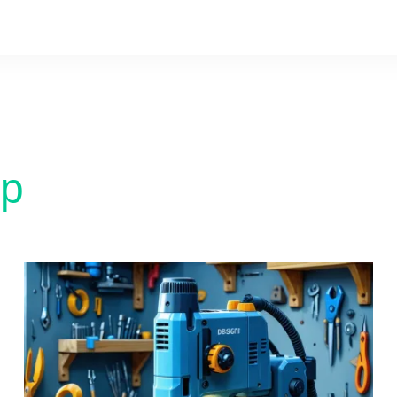
ер
Обзор м