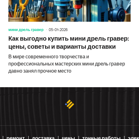
мини дрель гравер
05-01-2026
Как выгодно купить мини дрель гравер:
цены, советы и варианты доставки
В мире современного творчества и
профессиональных мастерских мини дрель гравер
давно занял прочное место
ремонт
доставка
цены
точные работы
эле