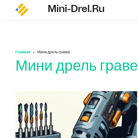
Mini-Drel.ru
mini-drel.ru
Главная
Мини дрель гравер
Мини дрель грав